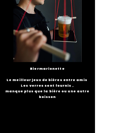
Biermarionette
Le meilleur jeux de bières entre amis
Les verres sont fournis ,
manque plus que la bière
ou une
autre
boisson