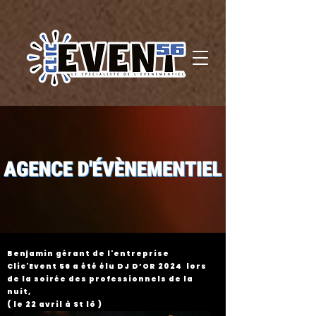
Benjamin gérant de l'entreprise
Clic'Event 56 a été élu DJ D’OR 2024 lors
de la soirée des professionnels de la
nuit,
( le 22 avril à St lô )