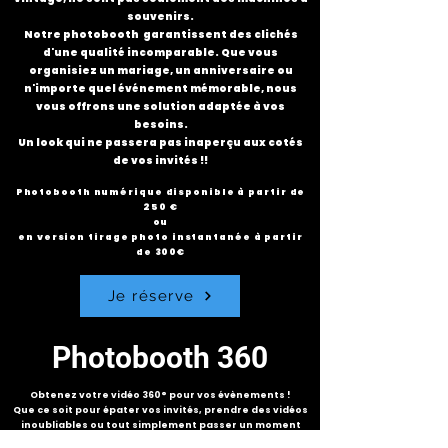
souvenirs.
Notre photobooth garantissent des clichés
d'une qualité incomparable. Que vous
organisiez un mariage, un anniversaire ou
n'importe quel événement mémorable, nous
vous offrons une solution adaptée à vos
besoins.
Un look qui ne passera pas inaperçu aux cotés
de vos invités !!
Photobooth numérique disponible
à partir de
250 €
ou
en version tirage photo instantanée
à partir
de 300€
Je réserve
Photobooth 360
Obtenez votre vidéo 360° pour vos évènements !
Que ce soit pour épater vos invités, prendre des vidéos
inoubliables ou tout simplement passer un moment
sympa à votre fête, ce photobooth 360° fera effet.