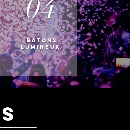
04
BATONS
lumineux
ns