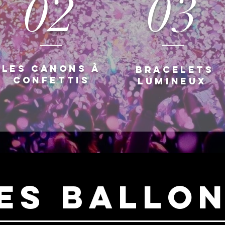
02
03
Les canons à
Bracelets
confettis
lumineux
es ballo