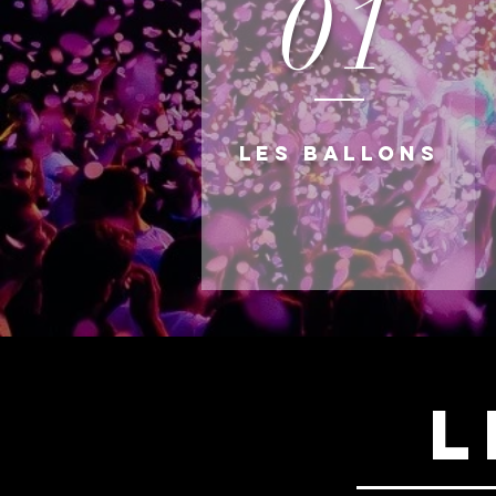
01
Les ball
ons
L